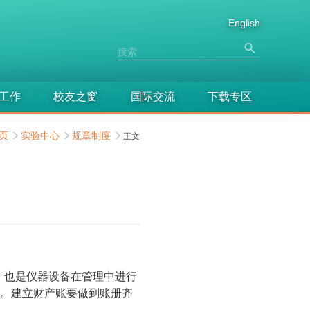
English
工作
校友之窗
国际交流
下载专区
页
实验中心
规章制度
正文
。也是仪器设备在管理中进行
账。建立财产账要做到账册齐