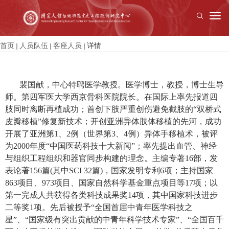
首页
人员队伍
客座人员
详情
裴国献，中心特聘医学教授。医学博士，教授，博士生导
师。第四军医大学西京骨科医院院长。在国际上率先报道四
肢同时离断再植成功；首创下肢严重创伤避免截肢的“双桥式
皮瓣移植”修复新技术；开创亚洲异体肢体移植的先河，成功
开展了亚洲第1、2例（世界第3、4例）异体手移植术，被评
为2000年度“中国医药科技十大新闻”；率先提出血管、神经
与组织工程组织和器官同步构建的理念。主编专著16部，发
表论著156篇(其中SCI 32篇)，国家发明专利6项；主持国家
863项目、973项目、国家自然科学基金重点项目等17项；以
第一完成人共获得各类科技成果奖14项，其中国家科技进步
二等奖1项。先后被授予“全国首届中青年医学科技之
星”、“国家级有突出贡献的中青年科学技术专家”、“全国百千