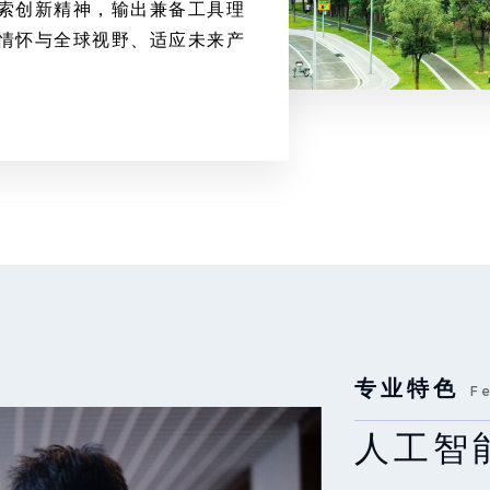
索创新精神，输出兼备工具理
情怀与全球视野、适应未来产
专业特色
专业特色
F
F
人工智
数据科