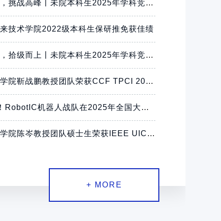
精进专业，挑战高峰丨未院本科生2025年学科竞赛成果盘点（二）
来技术学院2022级本科生保研推免获佳绩
赛途有获，拾级而上丨未院本科生2025年学科竞赛获奖盘点（一）
未来技术学院靳战鹏教授团队荣获CCF TPCI 2025最佳论文奖与UbiComp 2025 Workshop最佳论文提名奖
6项国奖！RobotIC机器人战队在2025年全国大学生机器人大赛 ROBOCON 斩获佳绩
未来技术学院陈岑教授团队硕士生荣获IEEE UIC 2025最佳论文奖
+ MORE