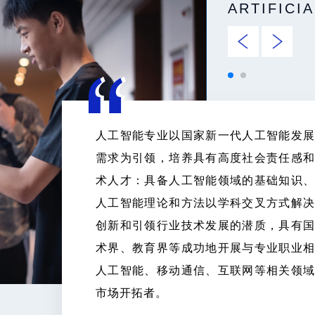
ARTIFICI
DATA SCI
人工智能专业以国家新一代人工智能发
数据科学与大数据技术专业以大数据国
需求为引领，培养具有高度社会责任感
产业发展需求为引领，培养德智体美劳
术人才：具备人工智能领域的基础知识
数据高级技术人才；系统地掌握数据科
人工智能理论和方法以学科交叉方式解
科学研究方法；具有应用大数据技术理
创新和引领行业技术发展的潜质，具有
关键性技术问题的综合能力，具有源头
术界、教育界等成功地开展与专业职业
野和国际交往能力；能够在国家机关和
人工智能、移动通信、互联网等相关领
数据应用、大数据决策等工作，成为推
市场开拓者。
通、电商等相关行业应用创新的数据科学