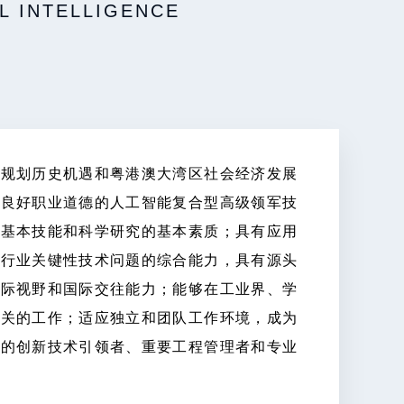
AL INTELLIGENCE
ENCE
展规划历史机遇和粤港澳大湾区社会经济发展
家战略发展规划历史机遇和粤港澳大湾区数据
和良好职业道德的人工智能复合型高级领军技
全面发展，具有国际视野和较强专业能力的大
、基本技能和科学研究的基本素质；具有应用
学与大数据技术领域的基础知识、基本技能和
决行业关键性技术问题的综合能力，具有源头
论和方法进行数据建模和高效分析与处理行业
国际视野和国际交往能力；能够在工业界、学
创新和引领行业技术发展的潜质，具有国际视
相关的工作；适应独立和团队工作环境，成为
企事业单位从事大数据研究、大数据分析、大
域的创新技术引领者、重要工程管理者和专业
动大数据在互联网、物联网、金融、教育、交
人才。 本专业课程体系在数据科学与大数据