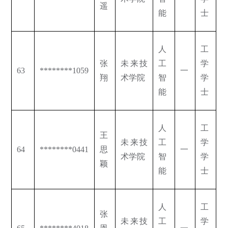
遥
能
士
人
工
张
未来技
工
学
63
********1059
一
翔
术学院
智
学
能
士
人
工
王
未来技
工
学
64
********0441
思
一
术学院
智
学
颖
能
士
人
工
张
未来技
工
学