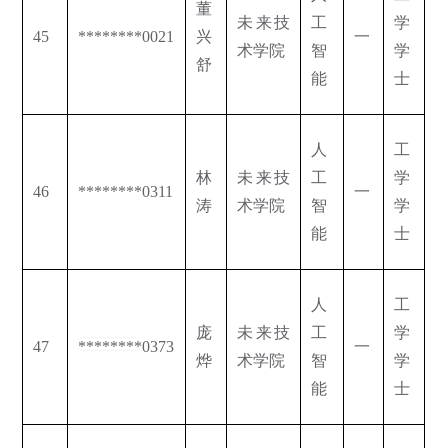
董
未来技
工
学
45
********0021
兴
一
术学院
智
学
舒
能
士
人
工
林
未来技
工
学
46
********0311
一
涛
术学院
智
学
能
士
人
工
庞
未来技
工
学
47
********0373
一
烨
术学院
智
学
能
士