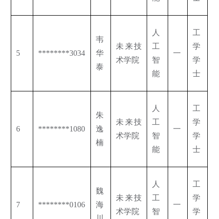
人
工
韦
未来技
工
学
5
********3034
华
一
术学院
智
学
泰
能
士
人
工
朱
未来技
工
学
6
********1080
逸
一
术学院
智
学
楠
能
士
人
工
魏
未来技
工
学
7
********0106
海
一
术学院
智
学
川