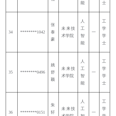
能
士
人
工
张
未来技
工
学
34
********1042
泰
一
术学院
智
学
豪
能
士
人
工
姚
未来技
工
学
35
********0496
舒
一
术学院
智
学
颖
能
士
人
工
朱
未来技
工
学
36
********0151
轩
一
术学院
智
学