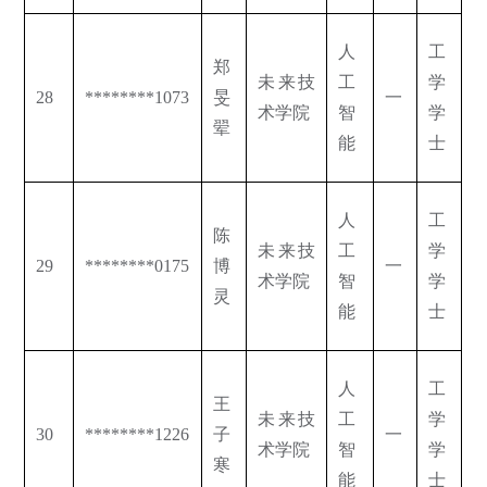
人
工
郑
未来技
工
学
28
********1073
旻
一
术学院
智
学
翚
能
士
人
工
陈
未来技
工
学
29
********0175
博
一
术学院
智
学
灵
能
士
人
工
王
未来技
工
学
30
********1226
子
一
术学院
智
学
寒
能
士