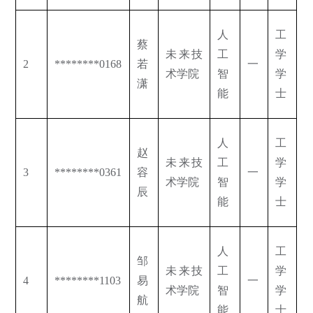
人
工
蔡
未来技
工
学
2
********0168
若
一
术学院
智
学
潇
能
士
人
工
赵
未来技
工
学
3
********0361
容
一
术学院
智
学
辰
能
士
人
工
邹
未来技
工
学
4
********1103
易
一
术学院
智
学
航
能
士