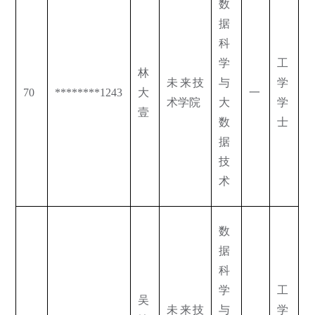
数
据
科
学
工
林
未来技
与
学
70
********1243
大
一
术学院
大
学
壹
数
士
据
技
术
数
据
科
学
工
吴
未来技
与
学