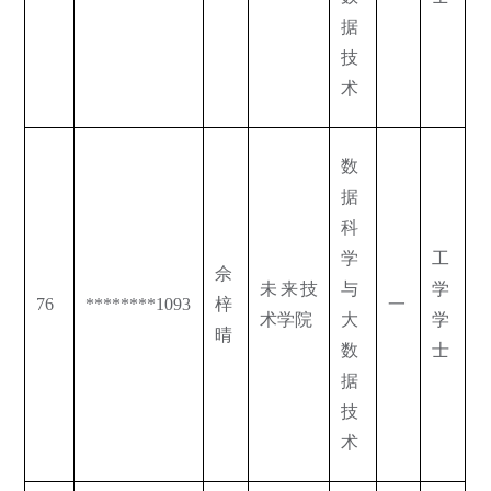
据
技
术
数
据
科
学
工
佘
未来技
与
学
76
********1093
梓
一
术学院
大
学
晴
数
士
据
技
术