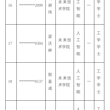
未来技
工
学
16
********2099
昶
一
术学院
智
学
玮
能
士
人
工
梁
未来技
工
学
17
********0304
沃
一
术学院
智
学
林
能
士
人
工
殷
未来技
工
学
18
********0137
嘉
一
术学院
智
学
成
能
士
人
工