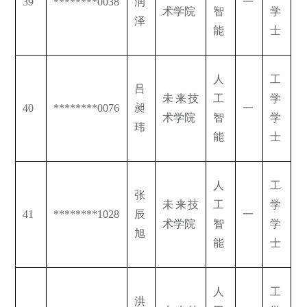
39
********0038
润
一
术学院
智
学
泽
能
士
人
工
吕
未来技
工
学
40
********0076
昶
一
术学院
智
学
玮
能
士
人
工
张
未来技
工
学
41
********1028
辰
一
术学院
智
学
旭
能
士
人
工
洪