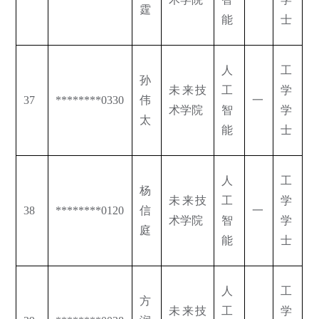
霆
能
士
人
工
孙
未来技
工
学
37
********0330
伟
一
术学院
智
学
太
能
士
人
工
杨
未来技
工
学
38
********0120
信
一
术学院
智
学
庭
能
士
人
工
方
未来技
工
学