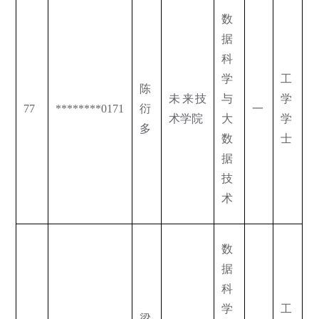
数
据
科
学
工
陈
未来技
与
学
77
********0171
衍
一
术学院
大
学
多
数
士
据
技
术
数
据
科
学
工
梁