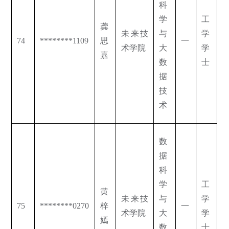
科
学
工
龚
未来技
与
学
74
********1109
思
一
术学院
大
学
嘉
数
士
据
技
术
数
据
科
学
工
黄
未来技
与
学
75
********0270
梓
一
术学院
大
学
嫣
数
士