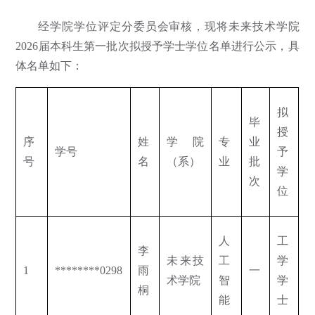
经学院学位评定分委员会审核，现将未来技术学院
2026届本科生第一批次拟授予学士学位名单进行公示，具
体名单如下：
拟
毕
授
序
姓
学院
专
业
学号
予
号
名
（系）
业
批
学
次
位
人
工
李
未来技
工
学
1
********0298
雨
一
术学院
智
学
桐
能
士