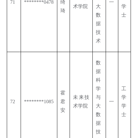
71
********0478
绮
一
术学院
大
学
琦
数
士
据
技
术
数
据
科
学
工
霍
未来技
与
学
72
********1085
君
一
术学院
大
学
安
数
士
据
技