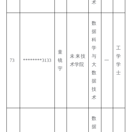
术
数
据
科
学
工
童
未来技
与
学
73
********3133
镜
一
术学院
大
学
宇
数
士
据
技
术
数
据