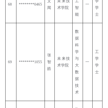
文
未来技
工
学
68
********0465
一
闻
术学院
智
学
能
士
数
据
科
学
工
张
未来技
与
学
69
********1055
智
一
术学院
大
学
皓
数
士
据
技
术