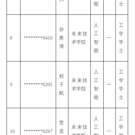
能
士
人
工
孙
未来技
工
学
8
********0410
奥
一
术学院
智
学
博
能
士
人
工
程
未来技
工
学
9
********0205
子
一
术学院
智
学
航
能
士
人
工
贾
未来技
工
学
10
********0267
昊
一