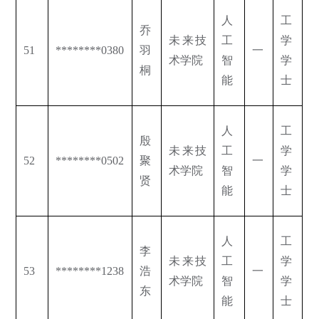
人
工
乔
未来技
工
学
51
********0380
羽
一
术学院
智
学
桐
能
士
人
工
殷
未来技
工
学
52
********0502
聚
一
术学院
智
学
贤
能
士
人
工
李
未来技
工
学
53
********1238
浩
一
术学院
智
学
东
能
士