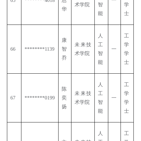
65
********4018
恩
一
术学院
智
学
华
能
士
人
工
康
未来技
工
学
66
********1139
智
一
术学院
智
学
乔
能
士
人
工
陈
未来技
工
学
67
********0199
奕
一
术学院
智
学
扬
能
士
人
工