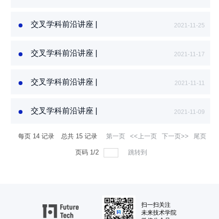
科研名师课堂：哈
佛大学Pavlos
交叉学科前沿讲座 |
Protopapas教...
2021-11-25
科研名师课堂：纽
约大学Jean-
交叉学科前沿讲座 |
Claude Franchi...
2021-11-17
科研名师课堂：卡
耐基梅隆大学
交叉学科前沿讲座 |
Shlomo Ta’as...
2021-11-11
科研名师课堂：崔
巍教授谈量子计算
交叉学科前沿讲座 |
2021-11-09
科研名师课堂： 麻
省理工学院 Mark
每页
14
记录
总共
15
记录
第一页
<<上一页
下一页>>
尾页
Vogelsbe...
页码
1
/
2
跳转到
扫一扫关注
未来技术学院