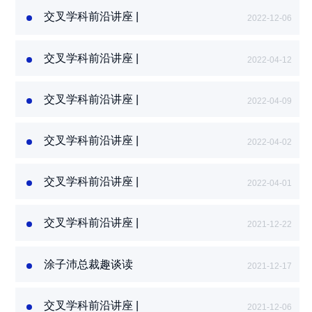
教授:迈向有影响力
交叉学科前沿讲座 |
的研究-...
2022-12-06
科研名师课堂：欧
训民教授：碳中和
交叉学科前沿讲座 |
愿景下交...
2022-04-12
科研名师课堂：吴
庆耀教授：趣谈计
交叉学科前沿讲座 |
算机视觉...
2022-04-09
科研名师课堂：蒋
怀光教授：深度解
交叉学科前沿讲座 |
读人工智...
2022-04-02
科研名师课堂：许
勇教授：人工智能
交叉学科前沿讲座 |
和大数据...
2022-04-01
科研名师课堂：徐
枫教授：金融科技
交叉学科前沿讲座 |
赋能供应...
2021-12-22
科研名师课堂：剑
桥大学 计算机科学
涂子沛总裁趣谈读
与技术终...
2021-12-17
数和读书：聪明人
怎样洞察世界和改
交叉学科前沿讲座 |
变未来——产业...
2021-12-06