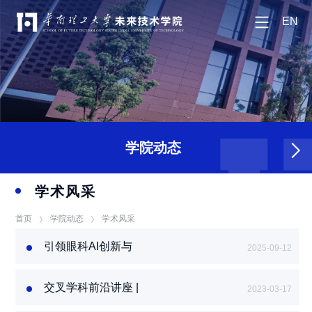
EN
学院动态
学术风采
首页
学院动态
学术风采
引领眼科AI创新与
2025-09-12
转化：许言午教授
的产学研医融合实
交叉学科前沿讲座 |
践
2023-03-17
科研名师课堂:徐东