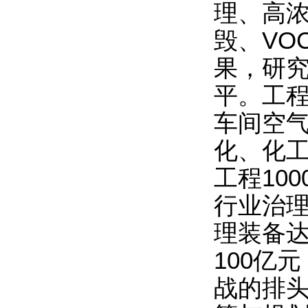
理、高浓
毁、VO
果，研
平。工
车间空
化、化
工程10
行业治
理装备
100亿
战的排