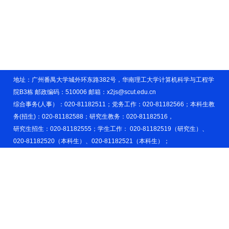
地址：广州番禺大学城外环东路382号，华南理工大学计算机科学与工程学
院B3栋 邮政编码：510006 邮箱：x2js@scut.edu.cn
综合事务(人事）：020-81182511；党务工作：020-81182566；本科生教
务(招生)：020-81182588；研究生教务：020-81182516，
研究生招生：020-81182555；学生工作： 020-81182519（研究生）、
020-81182520（本科生）、020-81182521（本科生）；
科研管理：020-81182526；实验室管理：020-81182522、020-
81182523。
学院官微
计算机青年之声