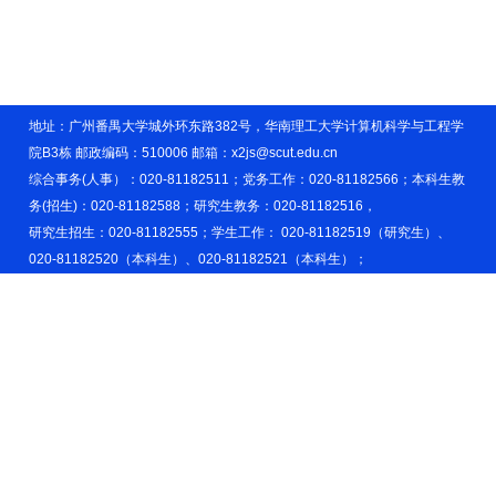
地址：广州番禺大学城外环东路382号，华南理工大学计算机科学与工程学
院B3栋 邮政编码：510006 邮箱：x2js@scut.edu.cn
综合事务(人事）：020-81182511；党务工作：020-81182566；本科生教
务(招生)：020-81182588；研究生教务：020-81182516，
研究生招生：020-81182555；学生工作： 020-81182519（研究生）、
020-81182520（本科生）、020-81182521（本科生）；
科研管理：020-81182526；实验室管理：020-81182522、020-
81182523。
学院官微
计算机青年之声
2025 © 华南理工大学计算机科学与工程学院 版权所有
粤ICP备