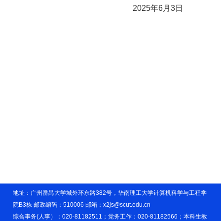
2025年6月3日
地址：广州番禺大学城外环东路382号，华南理工大学计算机科学与工程学
院B3栋 邮政编码：510006 邮箱：x2js@scut.edu.cn
综合事务(人事）：020-81182511；党务工作：020-81182566；本科生教