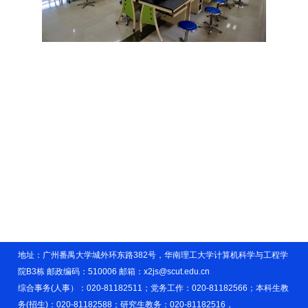
地址：广州番禺大学城外环东路382号，华南理工大学计算机科学与工程学
院B3栋 邮政编码：510006 邮箱：x2js@scut.edu.cn
综合事务(人事）：020-81182511；党务工作：020-81182566；本科生教
务(招生)：020-81182588；研究生教务：020-81182516，