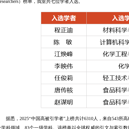
esearchers）榜单，我室共七位学者入选。
据悉，2025“中国高被引学者”上榜共计6310人，来自543所
个学科领域、83个一级学科。该榜单以全球权威的引文与索引数据