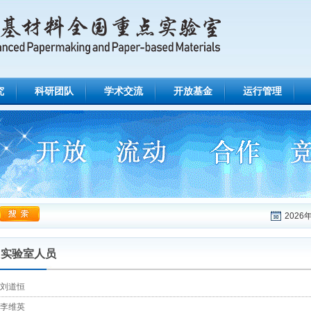
究
科研团队
学术交流
开放基金
运行管理
2026年
实验室人员
刘道恒
李维英