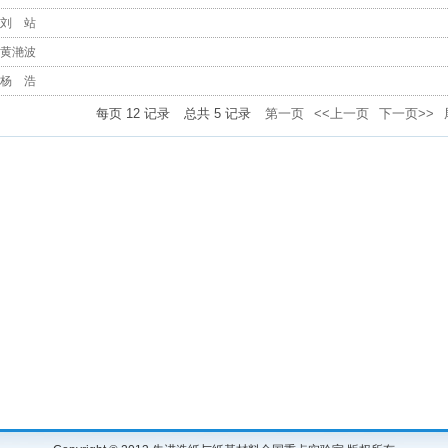
刘 站
黄滟波
杨 浩
每页
12
记录
总共
5
记录
第一页
<<上一页
下一页>>