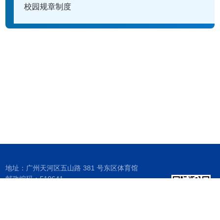
校园规章制度
地址：广州天河区五山路 381 号东区体育馆
邮政编码：510641
联系电话：87110347
Email ：j2bw@scut.edu.cn
传真：020-87111155