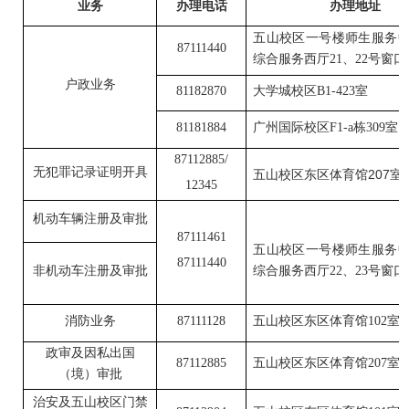
业务
办理电话
办理地址
五山校区一号楼师生服务
87111440
综合服务西厅21、22号窗口
户政业务
81182870
大学城校区
B1-423
室
81181884
广州国际校区
F1-a栋309室
87112885/
无犯罪记录证明开具
五山校区东区体育馆207室
12345
机动车辆注册及审批
87111461
五山校区一号楼师生服务
87111440
非机动车注册及审批
综合服务西厅22、23号窗口
消防业务
87111128
五山校区东区体育馆
102室
政审及因私出国
87112885
五山校区东区体育馆
207室
（境）审批
治安及
五山校区门禁