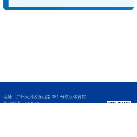
地址：广州天河区五山路 381 号东区体育馆
邮政编码：510641
联系电话：87110347
Email ：j2bw@scut.edu.cn
传真：020-87111155
扫描二维码
关注华工安全卫士