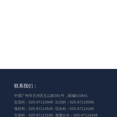
联系我们：
中国广州市天河区五山路381号，邮编510641
交流科：020-87110948
出访科：020-87110595
项目科：020-87114545
综合科：020-87114186
引智科：020-87113180
港澳台办：020-87114948