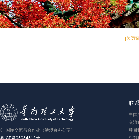
[关闭窗
联
中国
交流科
© 国际交流与合作处（港澳台办公室）
项目科
粤ICP备05084312号
引智科