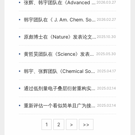
张辉、韩宇团队在《Advanced Materials》发表论文：多层法电子叠层成像实现分子筛三维局域结构解析
2026.03.27
韩宇团队在《 J. Am. Chem. Soc. 》发表论文，揭示亚胺基二维共价有机框架（COF）材料真实结构所具有的复杂性、多样性与易变性
2026.02.27
原彪博士在《Nature》发表论文, 揭示杂化钙钛矿在超低电子剂量下的缺陷形成机制
2025.10.30
黄哲昊团队在《Science》发表研究成果
2025.05.30
韩宇、张辉团队《Chemical Society Reviews》：利用透射电子显微技术探索沸石分子筛中的客体—回顾与展望
2025.04.17
通过低剂量电子叠层衍射重构实现金属有机框架的原子级分辨率成像
2025.02.14
重新评估一个看似简单且广为接受的二维COF结构
2025.02.14
1
2
>
>>