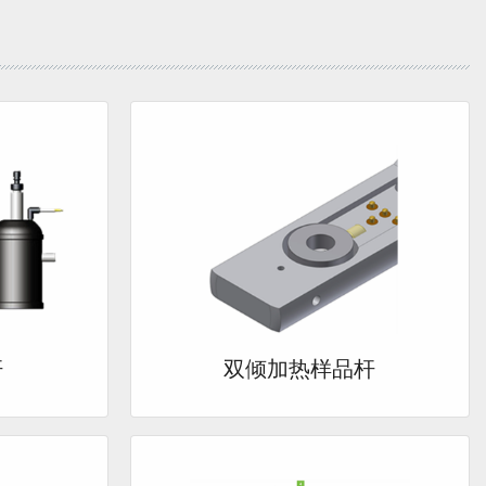
杆
双倾加热样品杆