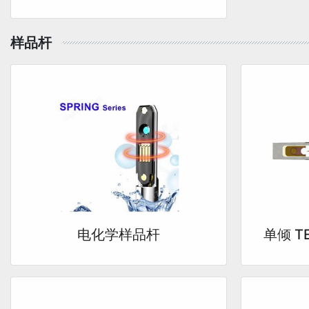
样品杆
电化学样品杆
单倾 T