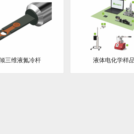
倾三维液氮冷杆
液体电化学样