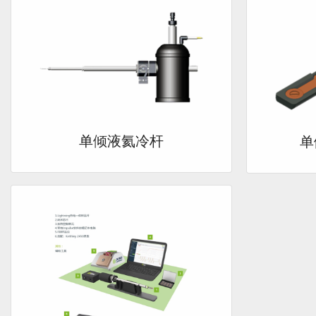
单倾液氦冷杆
单