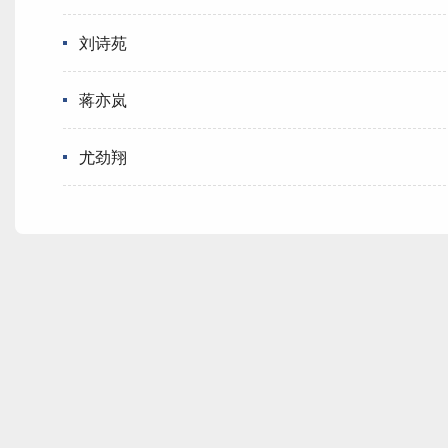
刘诗苑
蒋亦岚
尤劲翔