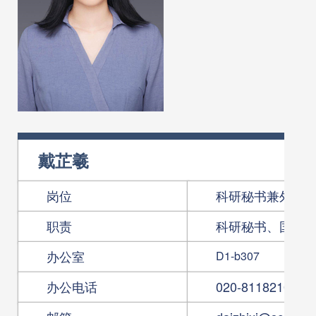
戴芷羲
岗位
科研秘书兼外事
职责
科研秘书、国际
办公室
D1-b307
办公电话
020-81182107