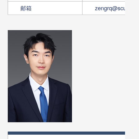
邮箱
zengrq@scut.edu