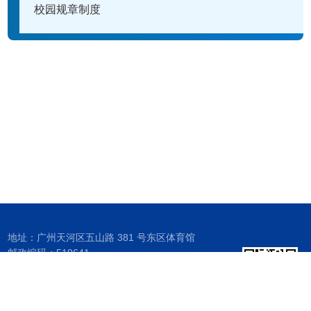
校园规章制度
地址：广州天河区五山路 381 号东区体育馆
邮政编码：510641
联系电话：87110347
Email ：j2bw@scut.edu.cn
传真：020-87111155