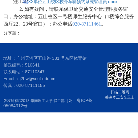
注:
1.
XX单位五山校区校外车辆预约系统管理员.docx
2
. 如有疑问，请联系保卫处交通安全管理科服务窗
口，办公地址：五山校区一号楼师生服务中心（1楼综合服务
西厅22、23号窗口）；办公电话
020-87111461
。
分享至：
地址：广州天河区五山路 381 号东区体育馆
邮政编码：510641
联系电话：87110347
Email ：j2bw@scut.edu.cn
传真：020-87111155
扫描二维码
关注华工安全卫士
粤ICP备
版权所有©2018 华南理工大学 保卫部（处）
05084312号