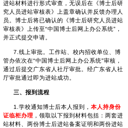
进站材料进行形式审查，无误后在《博士后研
究人员进站审核表》上盖章确认并反馈办理人
员。博士后将已确认的《博士后研究人员进站
审核表》上传至“中国博士后网上办公系统”，
并正式提交申请。
7.线上审批。工作站、校内招收单位、博
管办依次在“中国博士后网上办公系统”审核，
通过后提交广东省人社厅审批。经广东省人社
厅审批通过即为进站成功。
三、报到流程
1.学校通知博士后本人报到，
本人持身份
证临柜办理
，领取以下报到材料
包括：两套进
站材料、两份博士后进站备案证明
和两份进站