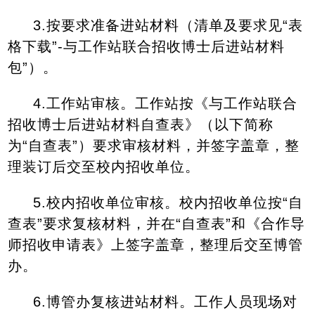
3.按要求准备进站材料（清单及要求见“表
格下载”-与工作站联合招收博士后进站材料
包”）
。
4.工作站审核。工作站按《与工作站联合
招收博士后进站材料自查表》（以下简称
为“自查表”）要求审核材料，并签字盖章，整
理装订后交至校内招收单位。
5.校内招收单位审核。校内招收单位按“
自
查表
”要求复核材料，并在“
自查表
”和《
合作导
师招收申请表
》上签字盖章，整理后
交至博管
办。
6.博管办复核进站材料。工作人员现场对