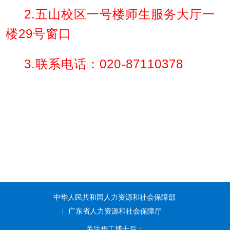
2.五山校区一号楼师生服务大厅一
楼29号窗口
3.
联系电话：020-87110378
中华人民共和国人力资源和社会保障部
广东省人力资源和社会保障厅
关注华工博士后：