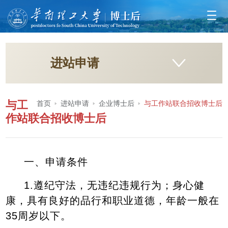
进站申请
与工
首页
进站申请
企业博士后
与工作站联合招收博士后
作站联合招收博士后
一
、
申请条件
1.
遵纪守法，无违纪违规行为；身心健
康，具有良好的品行和职业道德，年龄一般在
35
周岁以下。