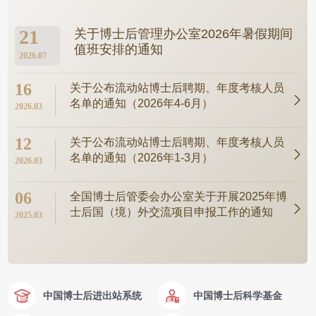
21
关于博士后管理办公室2026年暑假期间
值班安排的通知
2026.07
16
关于公布流动站博士后聘期、年度考核人员
名单的通知（2026年4-6月）
2026.03
12
关于公布流动站博士后聘期、年度考核人员
名单的通知（2026年1-3月）
2026.03
06
全国博士后管委会办公室关于开展2025年博
士后国（境）外交流项目申报工作的通知
2025.03
中国博士后进出站系统
中国博士后科学基金