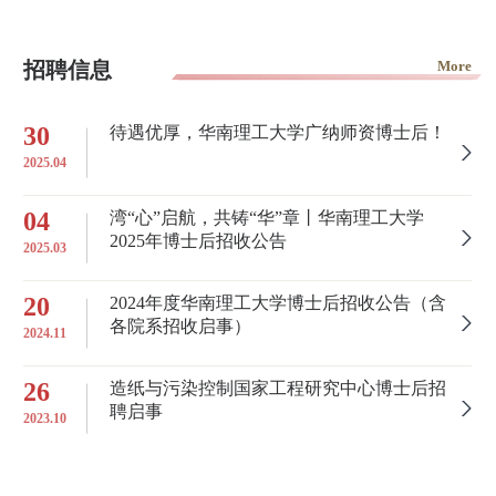
招聘信息
More
30
待遇优厚，华南理工大学广纳师资博士后！
2025.04
04
湾“心”启航，共铸“华”章丨华南理工大学
2025年博士后招收公告
2025.03
20
2024年度华南理工大学博士后招收公告（含
各院系招收启事）
2024.11
26
造纸与污染控制国家工程研究中心博士后招
聘启事
2023.10