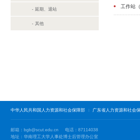
工作站
延期、退站
其他
中华人民共和国人力资源和社会保障部
广东省人力资源和社会
邮箱：bgb@scut.edu.cn
电话：87114038
地址：华南理工大学人事处博士后管理办公室