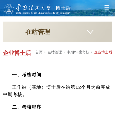
在站管理
企业博士后
首页
在站管理
中期/年度考核
企业博士后
一、考核时间
工作站（基地）
博士后在站第12个月之前完成
中期考核。
二、考核程序