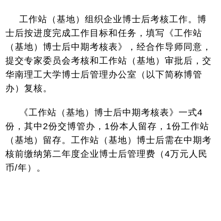
工作站（基地）组织企业博士后考核工作。博
士后按进度完成工作目标和任务，填写《工作站
（基地）博士后中期考核表》，经合作导师同意，
提交专家委员会考核和工作站（基地）审批后，交
华南理工大学博士后管理办公室（以下简称博管
办）复核。
《工作站（基地）博士后中期考核表》一式4
份，其中2份交博管办，1份本人留存，1份工作站
（基地）留存。工作站（基地）博士后需在中期考
核前缴纳第二年度企业博士后管理费（4万元人民
币/年）。