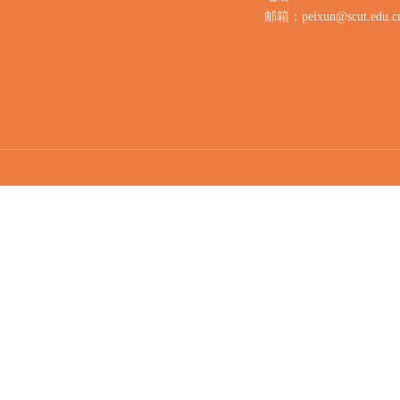
邮箱：peixun@scut.edu.c