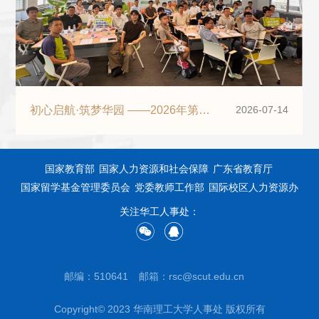
初心启航·筑梦华园 ——2026年第Ⅱ
2026-07-14
期新教工主题欢迎会圆满举行
国家教育部
国家人力资源和社会保障
广东省教育厅
国家留学基金管理委员会
党委教师工作部
国际校区人力资源办
关注华工人事处：
邮编：510641
邮箱：rsc@scut.edu.cn
Copyright© 2023 华南理工大学人事处 版权所有