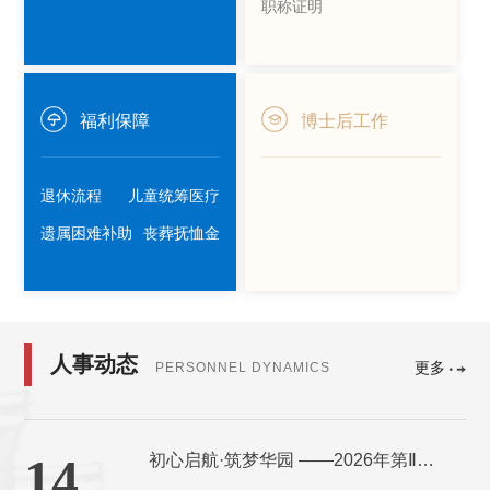
职称证明
福利保障
博士后工作
退休流程
儿童统筹医疗
遗属困难补助
丧葬抚恤金
人事动态
更多
PERSONNEL DYNAMICS
14
初心启航·筑梦华园 ——2026年第Ⅱ期