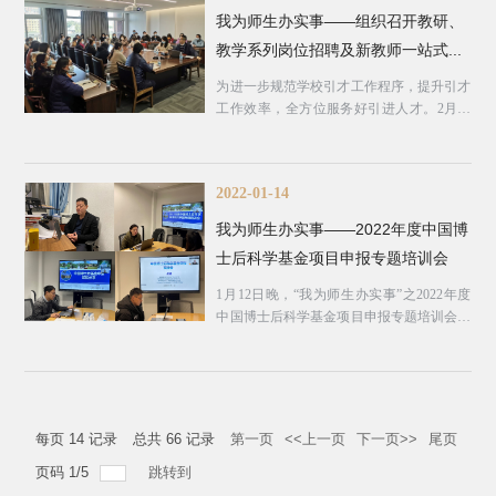
我为师生办实事——组织召开教研、
教学系列岗位招聘及新教师一站式...
为进一步规范学校引才工作程序，提升引才
工作效率，全方位服务好引进人才。2月25
日下午，“我为师生办实事...
2022-01-14
我为师生办实事——2022年度中国博
士后科学基金项目申报专题培训会
1月12日晚，“我为师生办实事”之2022年度
中国博士后科学基金项目申报专题培训会以
腾讯会议的方式在线上顺...
每页
14
记录
总共
66
记录
第一页
<<上一页
下一页>>
尾页
页码
1
/
5
跳转到