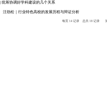
 | 统筹协调好学科建设的几个关系
 汪劲松｜行业特色高校的发展历程与辩证分析
每页
14
记录
总共
18
记录