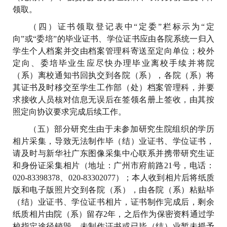
领取。
（四）证书领取登记表中“定委”栏标示为“定
向”或“委培”的毕业证书、学位证书应由各院系统一归入
学生个人档案并交由档案管理科寄送至定向单位；校外
定向、委培毕业生应尽快办理毕业离校手续并将院
（系）离校通知书回执交到各院（系），各院（系）将
其证书及时移交至学生工作部（处）档案管理科，并要
求接收人员核对信息无误后在签领名册上签收，由其按
照定向协议要求完成后续工作。
（五）部分研究生由于未参加研究生院组织的学历
相片采集，导致无法制作毕（结）业证书、学位证书，
请及时与新华社广东图像采集中心联系并携带研究生证
和身份证采集相片（地址：广州市府前路21号，电话：
020-83398378、020-83302077）；本人收到相片后将纸质
版和电子版照片交到各院（系），由各院（系）粘贴毕
（结）业证书、学位证书相片，证书制作完成后，剩余
纸质相片由院（系）留存2年，之后作为保密资料通过学
校指定途径销毁。未制作证书或已毕（结）业暂未授予