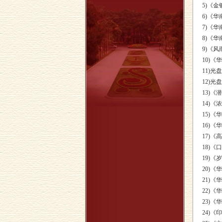
5)《
6)《
7)《
8)《
9)《
10)《
11)
12)
13)
14)《
15)
16)
17)
18)
19)
20)
21)
22)
23)
24)《