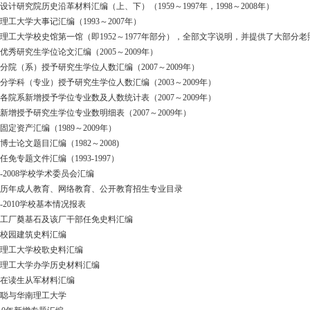
筑设计研究院历史沿革材料汇编（上、下）（1959～1997年，1998～2008年）
南理工大学大事记汇编（1993～2007年）
华南理工大学校史馆第一馆（即1952～1977年部分），全部文字说明，并提供了大部分老
校优秀研究生学位论文汇编（2005～2009年）
校分院（系）授予研究生学位人数汇编（2007～2009年）
学校分学科（专业）授予研究生学位人数汇编（2003～2009年）
学校各院系新增授予学位专业数及人数统计表（2007～2009年）
校新增授予研究生学位专业数明细表（2007～2009年）
校固定资产汇编（1989～2009年）
校博士论文题目汇编（1982～2008)
员任免专题文件汇编（1993-1997）
978-2008学校学术委员会汇编
我校历年成人教育、网络教育、公开教育招生专业目录
008-2010学校基本情况报表
机械工厂奠基石及该厂干部任免史料汇编
部分校园建筑史料汇编
华南理工大学校歌史料汇编
华南理工大学办学历史材料汇编
华工在读生从军材料汇编
马思聪与华南理工大学