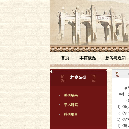
首页
本馆概况
新闻与通知
档案编研
在编纂
30种
编研成果
（1）
学术研究
1)《
2)《
科研项目
3)《
4)《