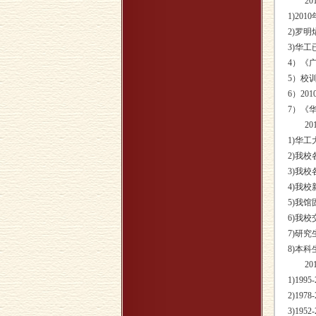
201
1)2
2)罗
3)华工
4）《
5）校
6）20
7）《华
201
1)华工
2)我
3)我
4)我
5)我
6)我
7)研
8)本
201
1)19
2)19
3)19