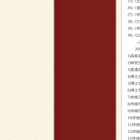
25)
26)
27)
28)
29)
30)
（2）
201
1)高校
2)研究
3)普通
4)博士
5)博士
6)博士
7)华南
8)华南
9)华南
10)
11)学
12)华
13)学