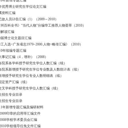
0年新增专题汇编
010年优秀博士研究生学位论文汇编
明燏资料汇编
已故人员讣告汇编（1）（2009～2010）
广州百科全书》“当代人物”分编华工推荐人物荟萃（2010）
训解读汇编
10届博士论文题目汇编
工入选<广东省志1979~2000.人物>略传汇编》（2010）
0年续编专题汇编
大事记汇编（4，增补）（2008）
校各院系各学科授予研究生学位人数汇编（续）
校各院系新增授予研究生学位专业数及人数统计表（续）
校新增授予研究生学位专业人数明细表（续）
馆固定资产汇编（续）
校交叉学科授予研究生学位人数汇编（续）
究生招生专业目录
科生招生专业目录
1年新增专题汇编及编研材料
95-2009印章的启用等汇编文件
78-2008学校学术委员会汇编
52-2010学校领导任免文件汇编