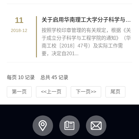
11
关于启用华南理工大学分子科学与工
程学院印章的通知
按照学校印章管理的有关规定，根据《关
2018-12
于成立分子科学与工程学院的通知》（华
南工校［2018］47号）及实际工作需
要，决定自201...
每页
10
记录
总共
45
记录
第一页
<<上一页
下一页>>
尾页