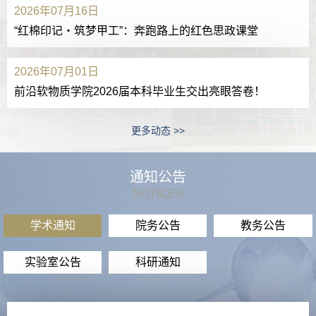
2026年07月16日
“红棉印记・筑梦甲工”：奔跑路上的红色思政课堂
2026年07月01日
前沿软物质学院2026届本科毕业生交出亮眼答卷！
更多动态 >>
通知公告
NOTICES
学术通知
院务公告
教务公告
实验室公告
科研通知