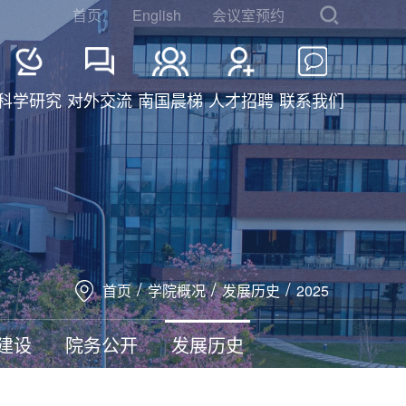
首页
English
会议室预约
科学研究
对外交流
南国晨梯
人才招聘
联系我们
/
/
/
首页
学院概况
发展历史
2025
建设
院务公开
发展历史