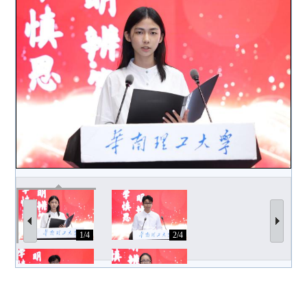
1/4
2/4
3/4
4/4