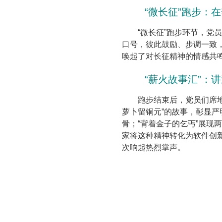
“微长征”跑步：
“微长征”跑步环节，党
口号，彼此鼓励、步调一致
唤起了对长征精神的情感共
“薪火故事汇”：
跑步结束后，党员们席地
萝卜留铜元”的故事，彰显
骨；“背着金子的乞丐”展
家将这种精神转化为软件创
次响起热烈掌声。