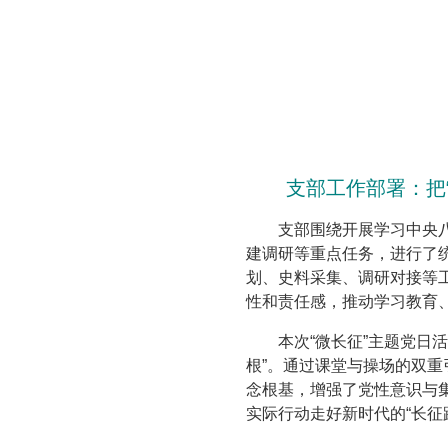
支部工作部署：把
支部围绕开展学习中央
建调研等重点任务，进行了
划、史料采集、调研对接等
性和责任感，推动学习教育
本次“微长征”主题党日
根”。通过课堂与操场的双
念根基，增强了党性意识与
实际行动走好新时代的“长征