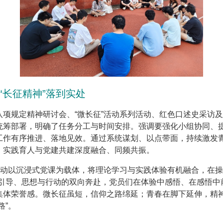
“长征精神”落到实处
八项规定精神研讨会、“微长征”活动系列活动、红色口述史采访
统筹部署，明确了任务分工与时间安排。强调要强化小组协同、
工作有序推进、落地见效。通过系统谋划、以点带面，持续激发
、实践育人与党建共建深度融合、同频共振。
活动以沉浸式党课为载体，将理论学习与实践体验有机融合，在操场
重引导、思想与行动的双向奔赴，党员们在体验中感悟、在感悟中
集体荣誉感。微长征虽短，信仰之路绵延；青春在脚下延伸，精
路”。