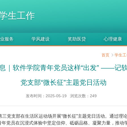
学生工作
业服务
学风建设
奖助医贷
心理健康
首页
学生工
息｜软件学院青年党员这样“出发” ——记
党支部“微长征”主题党日活动
发布时间：2025-05-19
浏览次数：
249
第三党支部在生活区运动场开展“微长征”主题党日活动。通过理
青年党员在沉浸式体验中坚定信仰、砥砺品格、凝聚力量，推动