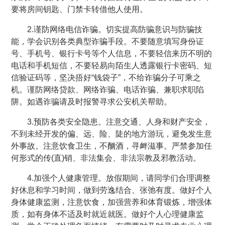
要将房间钥匙、门禁卡转借他人使用。
2.谨防网络电信诈骗。切实提高防骗意识与防骗技
能，学会识别各类典型诈骗手段。不要随意填写身份证
号、手机号、银行卡号等个人信息，不要轻信来历不明的
电话和手机短信，不要轻易向陌生人透露银行卡密码、短
信验证码等，坚决捂好“钱袋子”，不给诈骗分子可乘之
机。谨防网络贷款、网络诈骗、电话诈骗、兼职求职陷
阱。如遇诈骗请及时报警寻求公安机关帮助。
3.预防各类安全隐患。注意交通、人身和财产安全，
不到未经开发的偏、远、险、陡的地方游玩，避免发生意
外事故。注意饮食卫生，不酗酒，寻衅滋事。严禁参加任
何形式的传(直)销、非法集会、非法宗教及邪教活动。
4.加强个人健康管理。放假期间，请同学们合理调整
好休息和学习时间，做到劳逸结合、张弛有度。做好个人
身体健康监测，注意饮食，加强营养和体育锻炼，增强体
质，如有身体不适及时就近就医。做好个人心理健康监