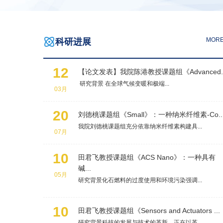

MOR
科研进展
12
【论文发表】我院陈港教授课题组《Advanced..
研究背景 在全球气候变暖和极端...
03月
20
刘德桃课题组《Small》：一种纳米纤维素-Co..
我院刘德桃课题组充分依靠纳米纤维素构建具...
07月
10
田君飞教授课题组《ACS Nano》：一种具有
碱...
05月
研究背景化石燃料的过度使用和环境污染强调...
10
田君飞教授课题组《Sensors and Actuators ...
研究背景科技的发展与技术的革新，正在以革...
05月
29
我院满奕副研究员参与合作的论文在《Nature..