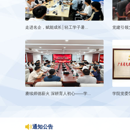
走进名企，赋能成长│轻工学子暑...
党建引领文
赓续师德薪火 深耕育人初心——学...
学院党委荣

通知公告
公务通知
学术通知
科研通知
教务通知