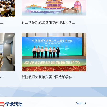
..
轻工学院赴武汉参加华南理工大学...
..
我院教师荣获第六届中国造纸学会...

MORE+
学术活动
12
广东省“古籍保护课程进校园”第三讲 暨“...