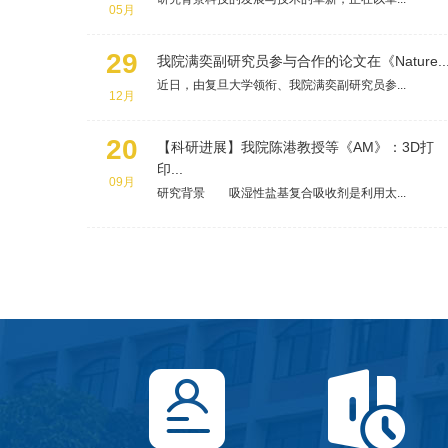
近日，由复旦大学领衔、我院满奕副研究员参...
12月
20
【科研进展】我院陈港教授等《AM》：3D打
印...
09月
研究背景 吸湿性盐基复合吸收剂是利用太...


招生信息
会议室预约