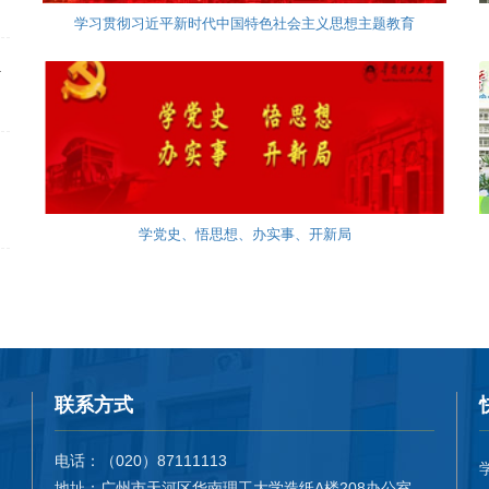
学党史、悟思想、办实事、开新局
联系方式
电话：（020）87111113
地址：广州市天河区华南理工大学造纸A楼208办公室
邮箱：ppcwu@scut.edu.cn
粤ICP备05084312号