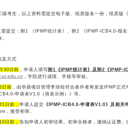
 C级考生，以上资料需提交电子版、纸质版各一份，纸质版《IPM
仅需提交：附
1
《IPMP统计表》、附
2
《IPMP-ICB4.0
放。
间及方式
2月30日前
，申请人填写
附1《IPMP统计表》及附2《IPMP-IC
ut.edu.cn
，学院进行成绩、学籍等审核。
月6日前
，由华鼎项目管理李琰给符合条件者将发送IPMP正式申请
-ICB4.0-申请表V1.0（填表示例）》等。
月31日前，
申请人提交
《IPMP-ICB4.0-申请表V1.0》及相
.com，接受初审。
月10日前，
告知申请人初审结果。初审合格者，缴纳认证费。