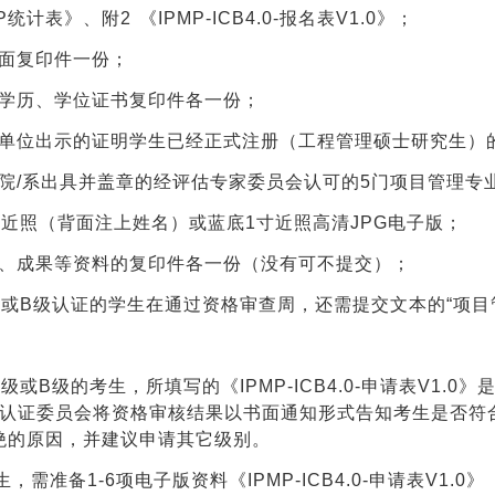
MP统计表》、附
2
《IPMP-ICB4.0-报名表V1.0》；
反面复印件一份；
高学历、学位证书复印件各一份；
养单位出示的证明学生已经正式注册（工程管理硕士研究生）
在院/系出具并盖章的经评估专家委员会认可的5门项目管理专
寸近照（背面注上姓名）或蓝底1寸近照高清JPG电子版；
项、成果等资料的复印件各一份（没有可不提交）；
PA或B级认证的学生在通过资格审查周，还需提交文本的“项
A级或B级的考生，所填写的《IPMP-ICB4.0-申请表V1.
国认证委员会将资格审核结果以书面通知形式告知考生是否符
绝的原因，并建议申请其它级别。
，需准备1-6项电子版资料《IPMP-ICB4.0-申请表V1