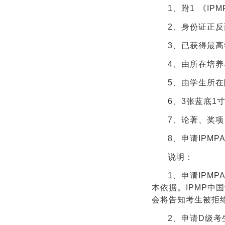
1、附
1
《IP
2、身份证正
3、已获得最
4、由所在培
5、由学生所
6、3张蓝底1
7、论著、奖
8、申请IPM
说明：
1、
申请IPMP
本依据。IPMP中
会将告知考生被拒
2、
申请D级考生