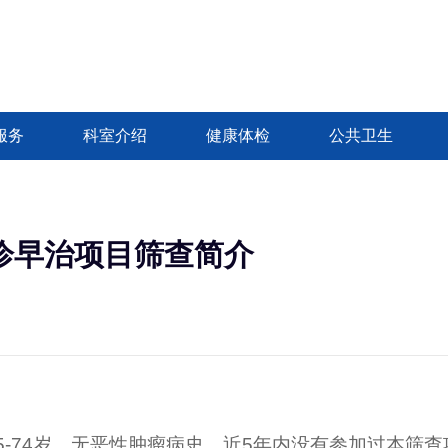
服务
科室介绍
健康体检
公共卫生
诊早治项目筛查简介
74岁，无恶性肿瘤病史，近5年内没有参加过本筛查