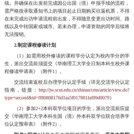
续。并确保在出发前完成因公出国（境）申报手续的流程，
需严格按录取通知书上的项目起止日期购买往返机票，不得
在未完成出访申请流程前出发，不得随意变更出访时间、路
线以及中转国家或城市。若未办理，申请资助的同学后续将
无法报销。
2.制定课程修读计划
（1）如需用校外修读的课程学分认定为校内学分的学
生，派出交流前须提交《华南理工大学全日制本科生校外课
程修读申请表》（附件1）。
交流结束返校后办理学分认定手续（详见交流学分认定
指南，链接：
http://jw.scut.edu.cn/zhinan/cms/article/view.do?
type=second&id=ff80808176d1aa5f017881faf09d0079
）
（2）参加2+2本科双学位项目的学生，派出交流前应提
交《华南理工大学本科生国（境）外本科双学位联合培养学
位认定预审表》（附件2）。