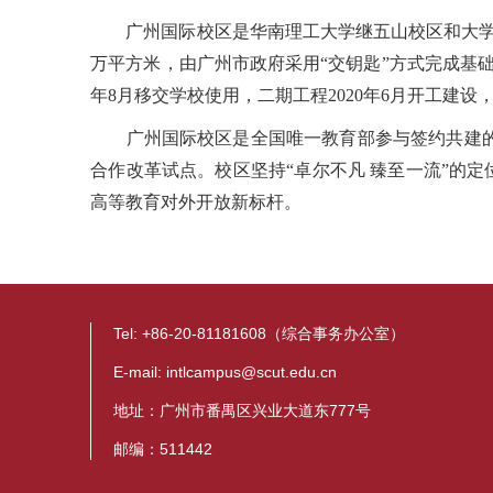
广州国际校区是华南理工大学继五山校区和大学城校
万平方米，由广州市政府采用“交钥匙”方式完成基础设
年8月移交学校使用，二期工程2020年6月开工建设
广州国际校区是全国唯一教育部参与签约共建的校
合作改革试点。校区坚持“卓尔不凡 臻至一流”的
高等教育对外开放新标杆。
Tel: +86-20-81181608（综合事务办公室）
E-mail: intlcampus@scut.edu.cn
地址：广州市番禺区兴业大道东777号
邮编：511442