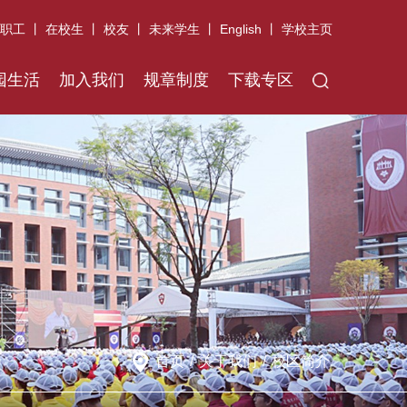
职工
丨
在校生
丨
校友
丨
未来学生
丨
English
丨
学校主页
X
园生活
加入我们
规章制度
下载专区
首页
/
关于我们
/
校区简介