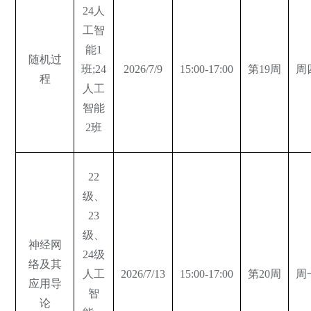
24人
工智
能1
随机过
班;24
2026/7/9
15:00-17:00
第19周
周
程
人工
智能
2班
22
级、
23
级、
神经网
24级
络及其
人工
2026/7/13
15:00-17:00
第20周
周
应用导
智
论