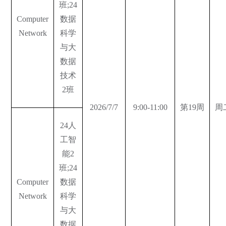
班;24
Computer
数据
Network
科学
与大
数据
技术
2班
2026/7/7
9:00-11:00
第19周
周
24人
工智
能2
班;24
Computer
数据
Network
科学
与大
数据