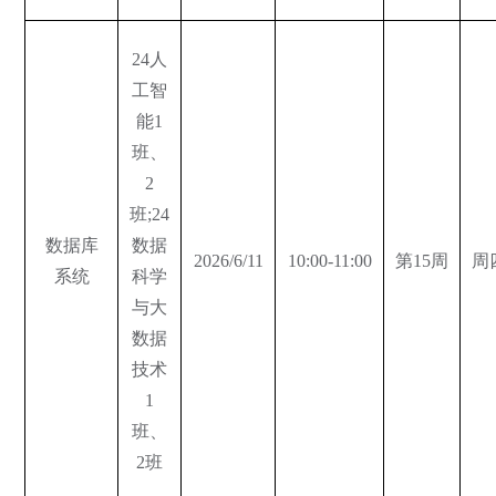
24人
工智
能1
班、
2
班;24
数据库
数据
2026/6/11
10:00-11:00
第15周
周
系统
科学
与大
数据
技术
1
班、
2班