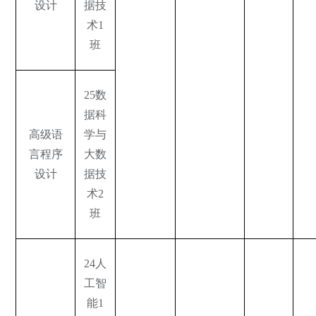
设计
据技
术1
班
25数
据科
高级语
学与
言程序
大数
设计
据技
术2
班
24人
工智
能1