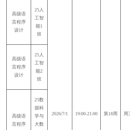
25人
高级语
工智
言程序
能1
设计
班
25人
高级语
工智
言程序
能2
设计
班
25数
据科
2026/7/1
19:00-21:00
第18周
周
高级语
学与
言程序
大数