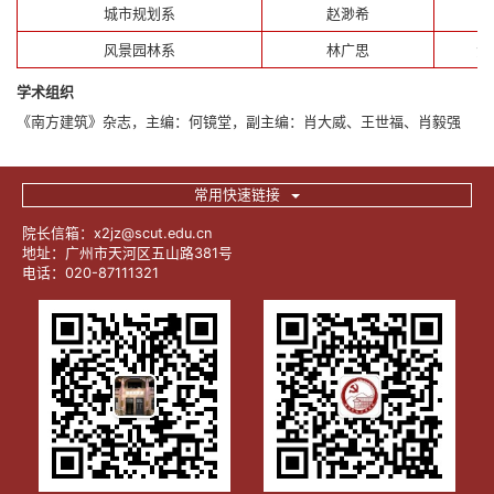
城市规划系
赵渺希
风景园林系
林广思
潘
学术组织
《南方建筑》杂志，主编：何镜堂，副主编：肖大威、王世福、肖毅强
常用快速链接
院长信箱：x2jz@scut.edu.cn
地址：广州市天河区五山路381号
电话：020-87111321