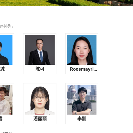
正序排列。
惠城
陈可
Roosmayri
Lovina
Hermaputi
睿
潘丽丽
李刚