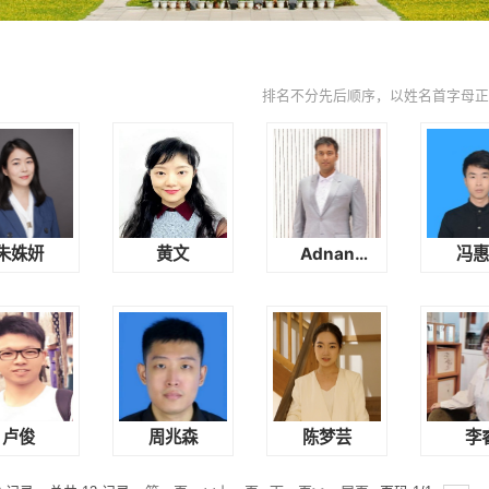
排名不分先后顺序，以姓名首字母
朱姝妍
黄文
Adnan
冯
Ibrahim
卢俊
周兆森
陈梦芸
李