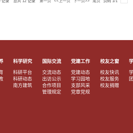
0
记录
总共
12
记录
第一页
<<上一页
下一页>>
尾页
页码
1
/
1
养
科学研究
国际交流
党建工作
校友之窗
育
科研平台
交流动态
党建动态
校友快讯
教
科研动态
出访公示
学习园地
校友服务
南方建筑
合作项目
支部风采
校友捐赠
管理规定
党章党规