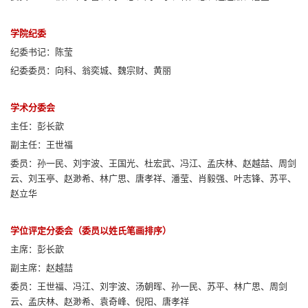
学院纪委
纪委书记：陈莹
纪委委员：向科、翁奕城、魏宗财、黄丽
学术分委会
主任：彭长歆
副主任：王世福
委员：孙一民、刘宇波、王国光、杜宏武、冯江、孟庆林、赵越喆、周剑
云、刘玉亭、赵渺希、林广思、唐孝祥、潘莹、肖毅强、叶志锋、苏平、
赵立华
学位评定分委会（委员以姓氏笔画排序）
主席：彭长歆
副主席：赵越喆
委员：王世福、冯江、刘宇波、汤朝晖、孙一民、苏平、林广思、周剑
云、孟庆林、赵渺希、袁奇峰、倪阳、唐孝祥