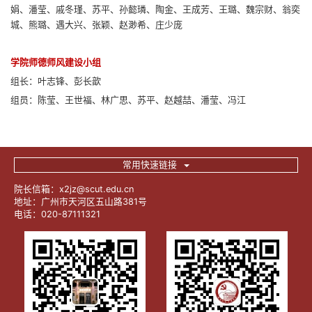
娟、潘莹、戚冬瑾、苏平、孙懿璘、陶金、王成芳、王璐、魏宗财、翁奕
城、熊璐、遇大兴、张颖、赵渺希、庄少庞
学院师德师风建设小组
组长：叶志锋、彭长歆
组员：陈莹、王世福、林广思、苏平、赵越喆、潘莹、冯江
常用快速链接
院长信箱：x2jz@scut.edu.cn
地址：广州市天河区五山路381号
电话：020-87111321