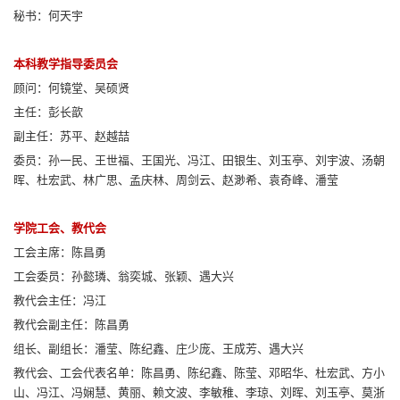
秘书：何天宇
本科教学指导委员会
顾问：何镜堂、吴硕贤
主任：彭长歆
副主任：苏平、赵越喆
委员：孙一民、王世福、王国光、冯江、田银生、刘玉亭、刘宇波、汤朝
晖、杜宏武、林广思、孟庆林、周剑云、赵渺希、袁奇峰、潘莹
学院工会、教代会
工会主席：陈昌勇
工会委员：孙懿璘、翁奕城、张颖、遇大兴
教代会主任：冯江
教代会副主任：陈昌勇
组长、副组长：潘莹、陈纪鑫、庄少庞、王成芳、遇大兴
教代会、工会代表名单：陈昌勇、陈纪鑫、陈莹、邓昭华、杜宏武、方小
山、冯江、冯娴慧、黄丽、赖文波、李敏稚、李琼、刘晖、刘玉亭、莫浙