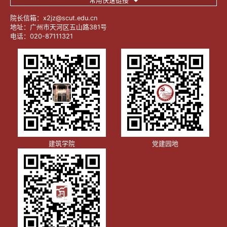
常用快速链接
尾页
跳转到
院长信箱：x2jz@scut.edu.cn
地址：广州市天河区五山路381号
电话：020-87111321
建筑学院
党建园地