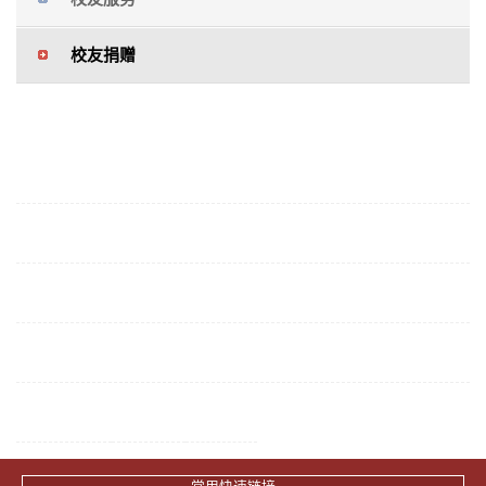
校友捐赠
2016-11-01
石安海、林兆璋校友捐赠一批书籍
2014-04-14
为四老铜像捐款清单
2012-11-04
校友捐赠
2011-11-15
建勋爱校 蔡建中、罗爱梅校友伉俪向华工捐赠2000
第一页
每页
14
记录
页码
1
/
1
<<上一页
万港元
总共
4
记录
下一页>>