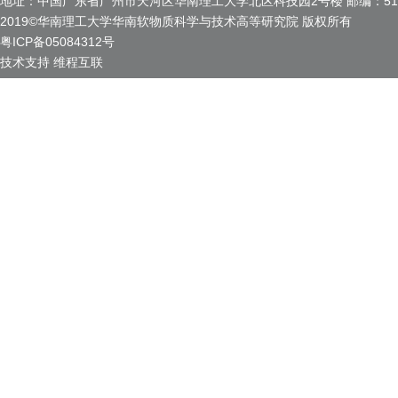
地址：中国广东省广州市天河区华南理工大学北区科技园2号楼 邮编：510
2019©华南理工大学华南软物质科学与技术高等研究院 版权所有
粤ICP备05084312号
技术支持
维程互联